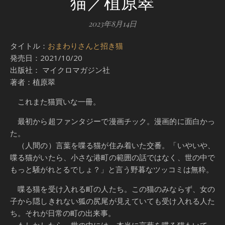
猫／植原翠
2023年8月14日
タイトル：
おまわりさんと招き猫
発売日：2021/10/20
出版社： マイクロマガジン社
著者：植原翠
これまた猫買いな一冊。
最初から超ファンタジーで漫画チック。漫画的に面白かっ
た。
（人間の）言葉を喋る猫が住み着いた交番。「いやいや、
喋る猫がいたら、小さな港町の範囲の話ではなく、世の中で
もっと騒がれとるでしょ？」と言う野暮なツッコミは無粋。
喋る猫を受け入れる町の人たち。この猫のみならず、女の
子から隠しきれない狐の尻尾が見えていても受け入れる人た
ち。それが日常の町の出来事。