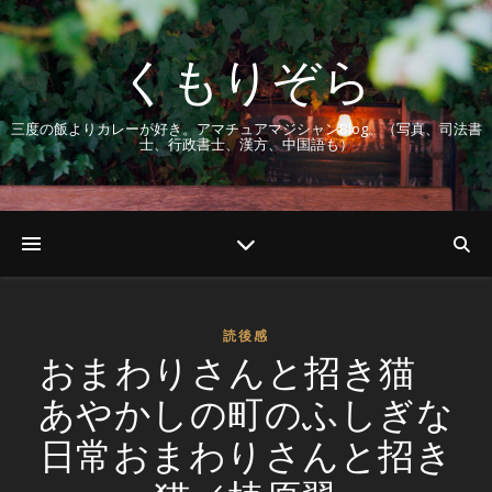
くもりぞら
三度の飯よりカレーが好き。アマチュアマジシャンBlog。（写真、司法書
士、行政書士、漢方、中国語も）
読後感
おまわりさんと招き猫
あやかしの町のふしぎな
日常おまわりさんと招き