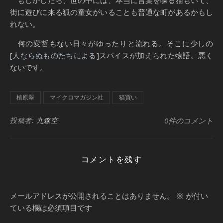
もしかしたら、世の中には、本当に言葉を喋る猫もいて、
街に遊びに来る狐の童女がいることも普通な町があるかもし
れない。
何の変哲もない日々がゆったりと流れる。そこに少しの
[人ならぬものたちによる]
スパイスが加えられた物語。悪く
ないです。
植原翠
マイクロマガジン社
猫買い
投稿者:
九森空
0件のコメント
コメントを残す
メールアドレスが公開されることはありません。
※
が付い
ている欄は必須項目です