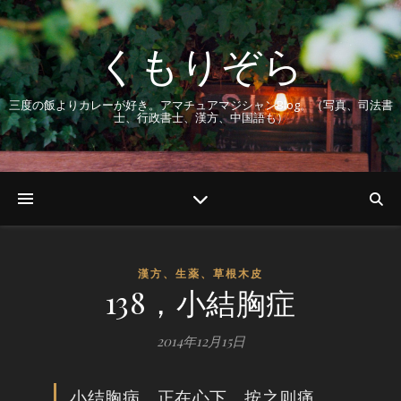
くもりぞら
三度の飯よりカレーが好き。アマチュアマジシャンBlog。（写真、司法書
士、行政書士、漢方、中国語も）
漢方、生薬、草根木皮
138，小結胸症
2014年12月15日
小结胸病，正在心下，按之则痛，