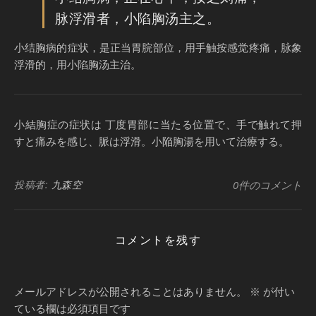
脉浮滑者，小陷胸汤主之。
小结胸病的症状，是正当胃脘部位，用手触按感觉疼痛，脉象
浮滑的，用小陷胸汤主治。
小結胸症の症状は 丁度胃部に当たる位置で、手で触れて押
すと痛みを感じ、脈は浮滑。小陥胸湯を用いて治療する。
投稿者:
九森空
0件のコメント
コメントを残す
メールアドレスが公開されることはありません。
※
が付い
ている欄は必須項目です