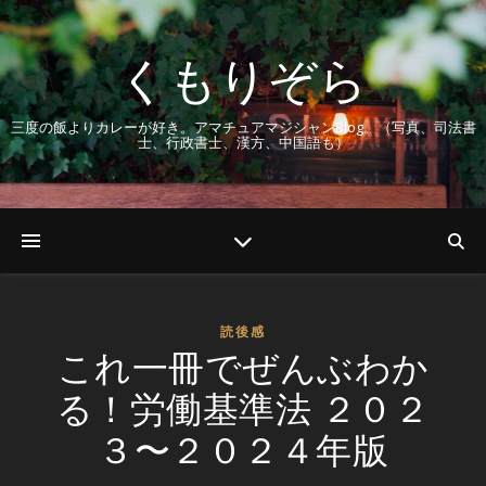
くもりぞら
三度の飯よりカレーが好き。アマチュアマジシャンBlog。（写真、司法書
士、行政書士、漢方、中国語も）
読後感
これ一冊でぜんぶわか
る！労働基準法 ２０２
３〜２０２４年版