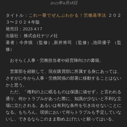
2023年9月18日
タイトル：
これ一冊でぜんぶわかる！労働基準法
２０２
３〜２０２４年版
発売日：2023.4.17
出版社： 株式会社ナツメ社
著者：今井慎 （監修）,新井将司 （監修）,池田優子 （監
修）
おそらく人事・労務担当者や経営陣向けの書籍。
営業部を経験して、現在購買部に所属する身にあっては、
さすがに今から人事・労務関係の部署に移動することはない
かと思う。
ただ、「権利の上に眠るものは保護に値せず」と言われる
通り、何かトラブルがあった際に、知識が少ないと不利な立
場に立たされる。あるいは有利な条件を引き出せないことに
なる。もちろん、現状において何らトラブルも予定していな
いし、できるならこのまま勤め上げたいと願ってはいる。