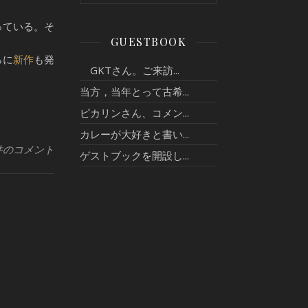
っている。そ
GUESTBOOK
らに
新作
も発
GKTさん。ご来訪...
当方，当年とって古希...
ピカリンさん、コメン...
カレーが大好きと書い...
件のコメント
ゲストブックを開設し...