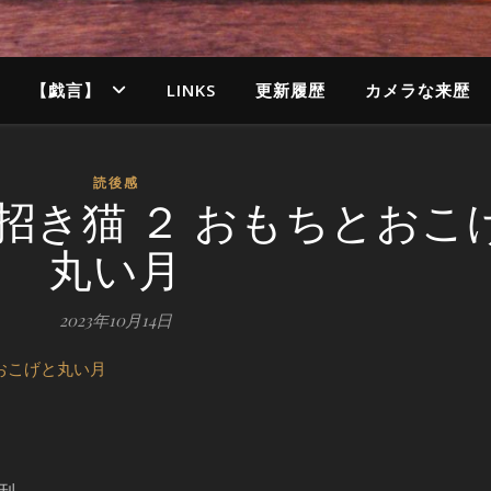
【戯言】
LINKS
更新履歴
カメラな来歴
読後感
招き猫 ２ おもちとおこ
丸い月
2023年10月14日
おこげと丸い月
刊。