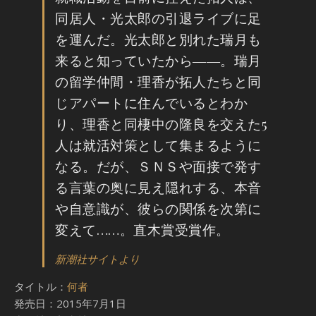
同居人・光太郎の引退ライブに足
を運んだ。光太郎と別れた瑞月も
来ると知っていたから――。瑞月
の留学仲間・理香が拓人たちと同
じアパートに住んでいるとわか
り、理香と同棲中の隆良を交えた5
人は就活対策として集まるように
なる。だが、ＳＮＳや面接で発す
る言葉の奥に見え隠れする、本音
や自意識が、彼らの関係を次第に
変えて……。直木賞受賞作。
新潮社サイトより
タイトル：
何者
発売日：2015年7月1日