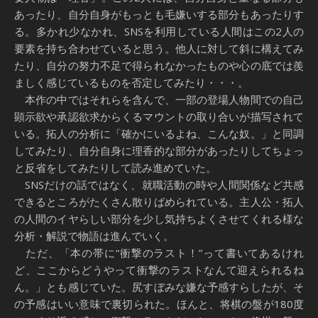
あったり、自分自身がもっとも毛嫌いする部分もあったりす
る。多かれ少なかれ、SNSを利用している人間はこの2人の
要素を持ち合わせていると思う。他人に対して斜に構えてみ
たり、自分の努力不足で得られなかったものや心の底では羨
ましく感じているものを否定してみたり・・・。
本作の中ではそれらを含んで、一部の登場人物間での自己
顕示欲や承認欲求からくるマウントの取り合いが描写されて
いる。拓人の分析に「確かにいるよね、こんな奴。」と同調
してみたり、自分自身に理香的な部分があったりしてちょっ
と反省をしてみたりして読み進めていた。
SNSだけの話ではなく、就職活動の時や人間関係など共感
できるところがたくさん散りばめられている。主人公・拓人
の人間のイヤらしい部分を少し気持ちよくさせてくれる様な
分析・解説で物語は進んでいく。
ただ、「本の帯に“衝撃のラスト！”って書いてあるけれ
ど、ここからどうやって衝撃のラストなんて迎えられるね
ん。」とも感じていた。尻すぼみな嫌な予感すらしたが、そ
の予感はいい意味で裏切られた。ほんと、将棋の盤が180度