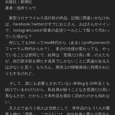
出版社：新潮社
著者：浅井リョウ
新型コロナウイルス流行前の作品。記憶に間違いがなけれ
ば、Facebook,Twitterがすでにおじさん、おばさんがメイン
で、Instagram,Lineが若者の必須ツールとして取って代わっ
ていた頃かな？
何にしてもSNSってmixi時代から（あるいはniftyserverの
フォーラム時代からか？）、多少の仕様が変わっても、やっ
ていることは皆同じで、結局は「意識だけ高い系」の人たち
が、自己顕示欲を満たす道具でしかないことに異論がある人
は少ないと思う。もちろん、商売上の情報発信に利用された
りもするけれど。
そして、誰にも必要とされていない本Blogを20年近くも
続けているわけだから、私自身が紛うことなき意識だけ高い
系なんだが、だからこそ本作品を面白く読めたのかも知れな
い。
主人公であろう拓人は当然として、本作品のもう1人の重
要人物は「理香」。この2人には、自分自身と重なる部分も