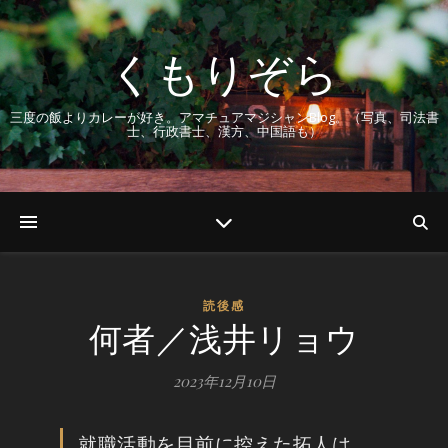
くもりぞら
三度の飯よりカレーが好き。アマチュアマジシャンBlog。（写真、司法書
士、行政書士、漢方、中国語も）
読後感
何者／浅井リョウ
2023年12月10日
就職活動を目前に控えた拓人は、