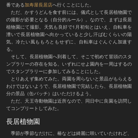
番である
加寿屋長居店
へ行くことにした。
ただ、かすうどんを食す前には、儀式として長居植物園で
の撮影が必要となる（自分的ルール）。なので、まずは長居
植物園にて撮影。天気も良好で1月初旬とはいえ、自転車を
漕いで長居植物園へ向かっていると少し汗ばむくらいの陽
気。冷たい風ももろともせずに、自転車はぐんぐん加速す
る。
そして、長居植物園へ到着して、そこで初めて冒頭のスタ
ンプラリーの存在を知る。いずれにせよ園内を一周はするの
でスタンプラリーに参加してみることにした。
とりあえず集めてみた。両園を周らないと景品がもらえる
わけではないようで、長居植物園で完結したら、長居植物園
分の景品（缶バッチ）はいただけるよう。
ただ、天王寺動物園は近所なので、同日中に良園を訪問し
てコンプリートしてみた。
長居植物園
季節が季節なだけに、椿などは綺麗に咲いていたけれど、