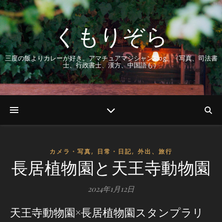
くもりぞら
三度の飯よりカレーが好き。アマチュアマジシャンBlog。（写真、司法書
士、行政書士、漢方、中国語も）
,
,
カメラ・写真
日常・日記
外出、旅行
長居植物園と天王寺動物園
2024年1月12日
天王寺動物園×長居植物園スタンプラリ