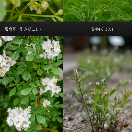
延命草（引き起こし）
苦参[くじん]