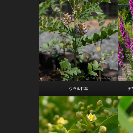
ウラル甘草
実