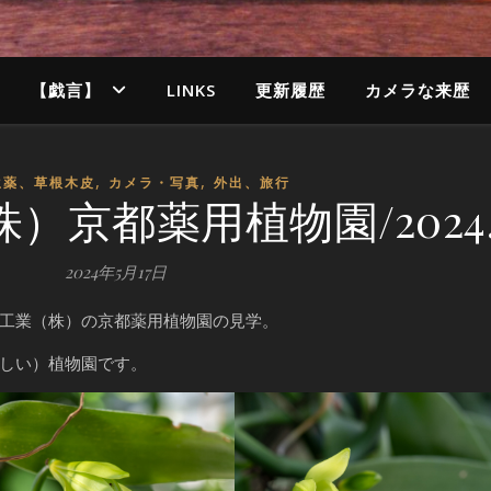
【戯言】
LINKS
更新履歴
カメラな来歴
,
,
生薬、草根木皮
カメラ・写真
外出、旅行
京都薬用植物園/2024.5
2024年5月17日
工業（株）の京都薬用植物園の見学。
しい）植物園です。