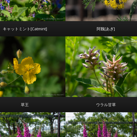
キャットミント[Catmint]
阿魏[あぎ]
草王
ウラル甘草