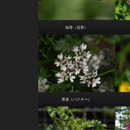
知母（花菅）
香菜（パクチー）