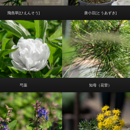
飛燕草[ひえんそう]
唐小豆[とうあずき]
芍薬
知母（花菅）