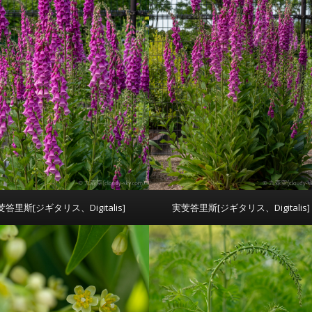
芰答里斯[ジギタリス、Digitalis]
実芰答里斯[ジギタリス、Digitalis]