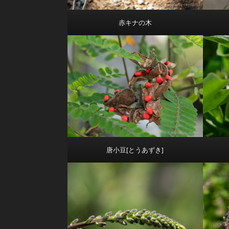
赤キナの木
唐小豆[とうあずき]