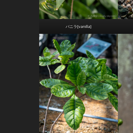
バニラ[vanilla]