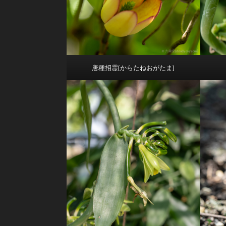
唐種招霊[からたねおがたま]