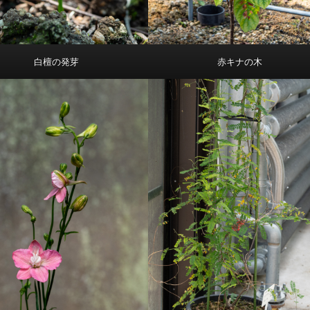
白檀の発芽
赤キナの木