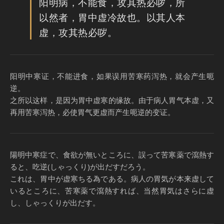
阳明病，不能食，攻其热必哕，所
以然者，胃中虚冷故也。以其人本
虚，攻其热必哕。
阳明中寒证，不能进食，如果误用苦寒药泻热，就会产生呃
逆。
之所以这样，是因为胃中虚寒的缘故。由于病人胃气本虚，又
再用苦寒泻热，必使胃气更虚而产生呃逆的变证。
陽明中寒症で、食欲が無いところに、誤って苦寒薬で瀉熱す
ると、吃逆(しゃっくり)が出だすだろう。
これは、胃中が虚寒ちる為である。病人の胃気が本来虚して
いるところに、苦寒薬で瀉熱すれば、当然胃気はさらに虚
し、しゃっくりが出だす。