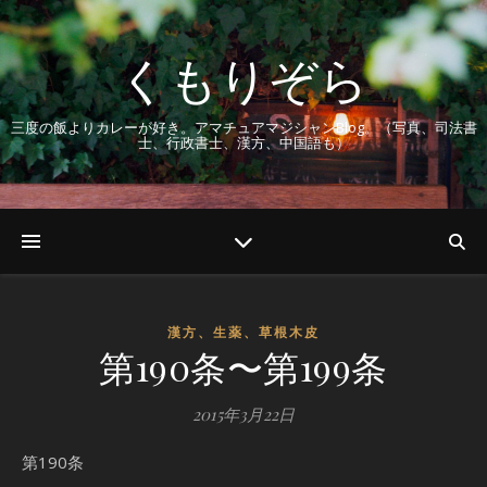
くもりぞら
三度の飯よりカレーが好き。アマチュアマジシャンBlog。（写真、司法書
士、行政書士、漢方、中国語も）
漢方、生薬、草根木皮
第190条〜第199条
2015年3月22日
第190条