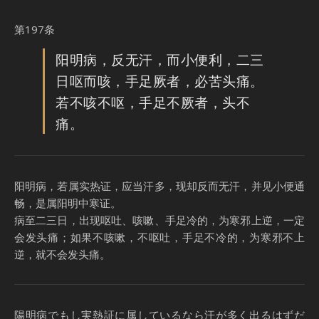
第197条
阳明病，反无汗，而小便利，二三
日呕而咳，手足厥者，必苦头痛。
若不咳不呕，手足不厥者，头不
痛。
阳明病，若属实热证，应当汗多，现却反而无汗，并见小便通
畅，是属阳明中寒证。
病至二三日，出现呕吐、咳嗽、手足冷的，为寒邪上逆，一定
会发头痛；如果不咳嗽，不呕吐，手足不冷的，为寒邪不上
逆，就不会发头痛。
陽明病でもし実熱証に属しているなら汗が多く出るはずだ