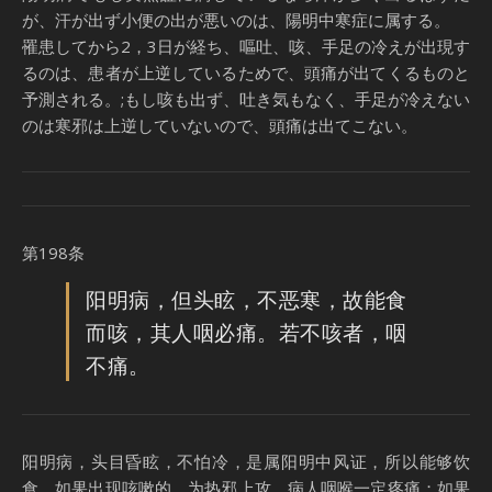
が、汗が出ず小便の出が悪いのは、陽明中寒症に属する。
罹患してから2，3日が経ち、嘔吐、咳、手足の冷えが出現す
るのは、患者が上逆しているためで、頭痛が出てくるものと
予測される。;もし咳も出ず、吐き気もなく、手足が冷えない
のは寒邪は上逆していないので、頭痛は出てこない。
第198条
阳明病，但头眩，不恶寒，故能食
而咳，其人咽必痛。若不咳者，咽
不痛。
阳明病，头目昏眩，不怕冷，是属阳明中风证，所以能够饮
食。如果出现咳嗽的，为热邪上攻，病人咽喉一定疼痛；如果