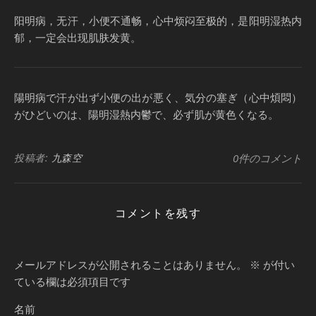
阳明病，无汗，小便不通畅，心中烦闷至极的，是阳明湿热内
郁，一定会出现肌肤发黄。
陽明病で汗が出ず小便の出が悪く、気分の塞ぎ（心中煩悶）
がひどいのは、陽明湿熱内鬱で、必ず肌が黄色くなる。
投稿者:
九森空
0件のコメント
コメントを残す
メールアドレスが公開されることはありません。
※
が付い
ている欄は必須項目です
名前