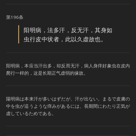
第196条
阳明病，法多汗，反无汗，其身如
虫行皮中状者，此以久虚故也。
阳明病，本应当汗出多，却反而无汗，病人身痒好象虫在皮内
爬行一样的，这是长期正气虚弱的缘故。
陽明病は本来汗が多いはずだが、汗が出ない。まるで皮膚の
中を虫が這うような痒みがあるには、長期間にわたり正気が
虚しているためである。