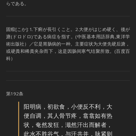
らである。
固瘕[こか]:⒈下痢が長引くこと。2.大便がはじめ硬く、後が
溏(ドロドロ)である病症を指す。(中医基本用語辞典,東洋学
術出版社）／它是胃肠病的一种。主要症状为大便先硬后溏，
或硬粪和稀粪夹杂而下，这是因肠间寒气结聚所致。(百度百
科）
第192条
阳明病，初欲食，小便反不利，大
便自调，其人骨节疼，翕翕如有热
状，奄然发狂，濈然汗出而解者，
此水不胜谷气，与汗共并，脉紧则