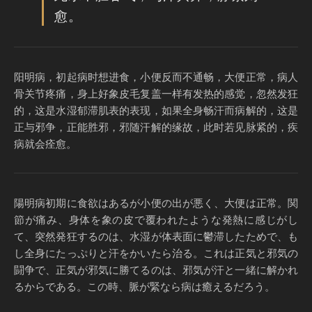
愈。
阳明病，初起病时想进食，小便反而不通畅，大便正常，病人
骨关节疼痛，身上好象皮毛复盖一样有发热的感觉，忽然发狂
的，这是水湿郁滞肌表的表现，如果全身畅汗而病解的，这是
正与邪争，正能胜邪，邪随汗解的缘故，此时若见脉紧的，疾
病就会痊愈。
陽明病初期に食欲はあるが小便の出が悪く、大便は正常。関
節が痛み、身体を象の皮で覆われたような発熱に感じがし
て、突然発狂するのは、水湿が体表面に鬱滞したためで、も
し全身にたっぷりと汗をかいたら治る。これは正気と邪気の
闘争で、正気が邪気に勝てるのは、邪気が汗と一緒に解かれ
るからである。この時、脈が緊なら病は癒えるだろう。