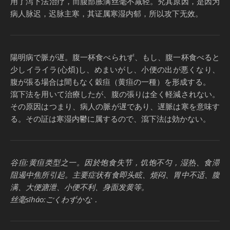
用了泻下法治疗，而腹部胀满丝毫不减轻。究其原因，是因为
病人脉迟，迟脉主寒，其证属寒湿内郁，所以攻下无效。
陽明病で脈が遅。腹一杯食べられず、もし、腹一杯食べると
少しイライラ(心煩)し、めまいがし、小便の出が悪くなり、
腹が張る場合は間もなく穀疸（黄疸の一種）を形成する。
瀉下法を用いて治療したが、腹の張りは全く軽減されない。
その原因はつまり、病人の脈が遅であり、遅脈は寒を意味す
る。その証は寒湿内鬱に属するので、瀉下法は効かない。
谷疸:黄疸类型之一。因於饱食失节，饥饱不匀，湿热、食滞
阻遏中焦所引起。主要症状有食即头眩、烦闷、胃中不适、腹
满、大便溏泄、小便不利、身面发黄等。
丝毫sīháo:ごくわずかな．