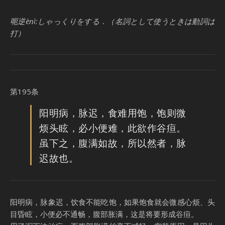
呃逆ènì:しゃっくりをする．（名詞として使うときは動詞は
打）
第195条
阳明病，脉迟，食难用饱，饱则微
烦头眩，必小便难，此欲作谷疸。
虽下之，腹满如故，所以然者，脉
迟故也。
阳明病，脉象迟，饮食不能吃饱，如果饱食就会微感心烦、头
目昏眩，小便必不通畅，腹部胀满，这是将要形成谷疸。