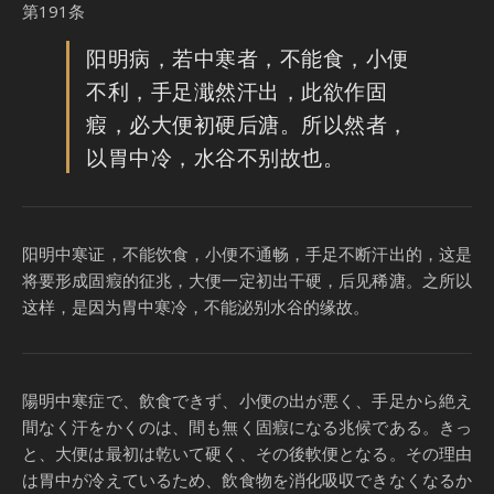
第191条
阳明病，若中寒者，不能食，小便
不利，手足濈然汗出，此欲作固
瘕，必大便初硬后溏。所以然者，
以胃中冷，水谷不别故也。
阳明中寒证，不能饮食，小便不通畅，手足不断汗出的，这是
将要形成固瘕的征兆，大便一定初出干硬，后见稀溏。之所以
这样，是因为胃中寒冷，不能泌别水谷的缘故。
陽明中寒症で、飲食できず、小便の出が悪く、手足から絶え
間なく汗をかくのは、間も無く固瘕になる兆候である。きっ
と、大便は最初は乾いて硬く、その後軟便となる。その理由
は胃中が冷えているため、飲食物を消化吸収できなくなるか