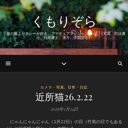
くもりぞら
三度の飯よりカレーが好き。アマチュアマジシャンBlog。（写真、司法書
士、行政書士、漢方、中国語も）
,
カメラ・写真
日常・日記
近所猫26.2.22
2026年2月24日
にゃんにゃんにゃん（2月22日）の日（竹島の日でもある