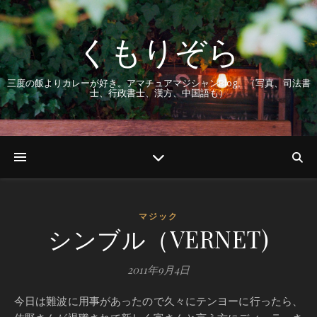
くもりぞら
三度の飯よりカレーが好き。アマチュアマジシャンBlog。（写真、司法書
士、行政書士、漢方、中国語も）
マジック
シンブル（VERNET)
2011年9月4日
今日は難波に用事があったので久々にテンヨーに行ったら、