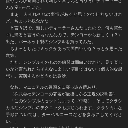
佐野さんが退職されて新しく富さんと言う方にディーラーさ
んが変わっていた。
まぁ、人それぞれの事情があると思うので仕方ないけれ
ど、ちょっと残念かな。
と言う訳で、新しいディーラーさんだったので、何も買わ
ずに帰ると言うのもなんなので、テンヨーから新しく（？）
出た、バーネット製のシンブルを買ってみた。
ちょっとしたギミックがあって面白いかな？っとか思った
次第。
ただ、シンブルそのものの練習は面白いけれど、見て楽し
いかと言われたらそんなに楽しい演目ではない（個人的な感
想）。実演するかどうかは微妙。
なお、マニュアルの冒頭文に突っ込み所あり。
（株式会社テンヨーの署名が最後にある正規の説明書）
「このシンブルのセットによって（中略）、そしてクラシ
カルなシンブルのテクニックも演じられます。クラシカルな
手順については、ターベルコースなどを参考にしてくださ
い。」