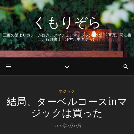
くもりぞら
三度の飯よりカレーが好き。アマチュアマジシャンBlog。（写真、司法書
士、行政書士、漢方、中国語も）
マジック
結局、ターベルコースinマ
ジックは買った
2010年2月11日