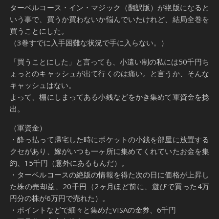
ターベルコース・イン・マジック（翻訳版）が絶版になると
いう事で、買うか買わないか悩んでいたけれど、結局全巻を
買うことにした。
（3巻すでに入手困難な状況で手に入らない。）
「買うことにした」と言っても、小遣い制の私には50千円ち
ょっとのキャッシュが出て行くのは痛い。と言うか、そんな
キャッシュはない。
よって、棚にしまってある小銭などをかき集めて軍資金を捻
出。
（軍資金）
・酔っ払って帰宅した時にポケットの小銭を部屋に放置する
クセがあり、嫁がいつも一ヶ所に集めてくれていたお金を集
約、15千円（意外にあるもんだ）。
・ターベルコースの絶版の情報を得た次の日に価格が上昇し
た株の売却益、20千円（2ヶ月ほど前に、遊びで買った4万
円分の株が6万円で売れた）。
・ポイントなどで細々と集めたVISAの金券、6千円