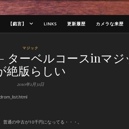
【戯言】
LINKS
更新履歴
カメラな来歴
マジック
 – ターベルコースinマ
が絶版らしい
2010年1月31日
drom_list.html
、普通の中古が10千円になってる・・・。