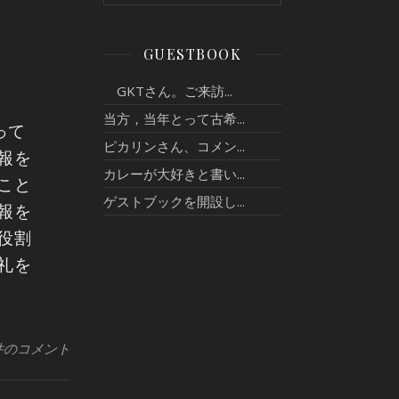
GUESTBOOK
GKTさん。ご来訪...
当方，当年とって古希...
って
ピカリンさん、コメン...
報を
カレーが大好きと書い...
こと
ゲストブックを開設し...
報を
役割
礼を
件のコメント