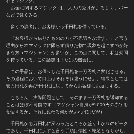
わるマジック。
お金に関するマジック は、大人の受けがよろしく、バー
などで良くみる。
多くの演者は、お客様から千円札を借りている。
「お客様から借りたものの方が不思議さが増す。」と言う
理由から本マジックに限らず借りた物で現象を起こすのが好
きな方（マジシャン）が多いが、この点に関して、私は疑問
を持っている。この話題はまた別の機会に。
この手品は、お借りした千円札を一万円札に変化させる。
その過程において口上はそれぞれ違うにせよ、結果としては
壱万円札を再び千円札に戻してからお客様にお返しする。
もちろん、実際問題として、そのまま一万円札を返却する
ことはほぼ不可能です（マジシャン自身が9,000円の赤字を
覚悟するか、それに変わる何かがあれば別だが）。
千円札が壱万円札に変わったところが盛り上がりのピーク
であり、千円札に戻すと言う手順は惰性・蛇足となりがち。