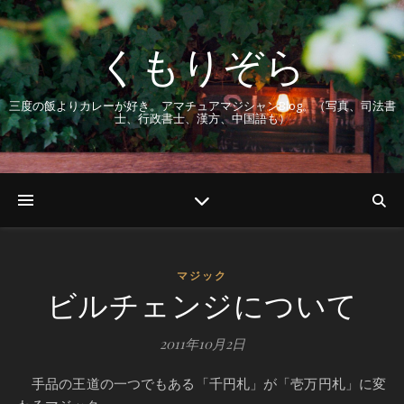
くもりぞら
三度の飯よりカレーが好き。アマチュアマジシャンBlog。（写真、司法書
士、行政書士、漢方、中国語も）
マジック
ビルチェンジについて
2011年10月2日
手品の王道の一つでもある「千円札」が「壱万円札」に変