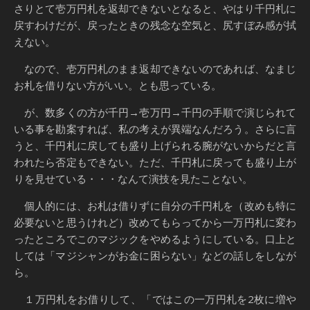
さりとて壱万円札を返却できないとなると、やはり千円札に
戻すわけだが、戻ったときの残念な空気と、尻すぼみ感が拭
えない。
なので、壱万円札のまま返却できないのであれば、なまじ
お札を借りない方がいい。とも思っている。
が、数多くの方が千円→壱万円→千円の手順で演じられて
いる事を勘案すれば、私の考えが異端なんだろう。さらに言
うと、千円札に戻しても盛り上げられる腕がないからだと言
われたら否定もできない。ただ、千円札に戻っても盛り上が
りを見せている・・・なんて演技を見たことない。
個人的には、お札は借りずに自分の千円札を（改めも特に
必要ないと思うけれど）改めてもらってから一万円札に変わ
ったところでこのマジックをやめるようにしている。口上と
しては「マジシャンがお金に困らない」などの話しをしなが
ら。
１万円札をお借りして、「ではこの一万円札を2枚に増や