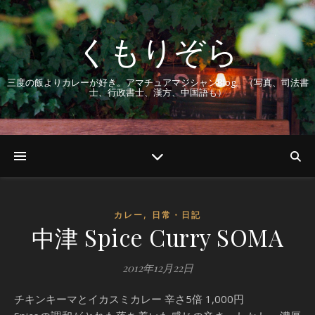
くもりぞら
三度の飯よりカレーが好き。アマチュアマジシャンBlog。（写真、司法書
士、行政書士、漢方、中国語も）
,
カレー
日常・日記
中津 Spice Curry SOMA
2012年12月22日
チキンキーマとイカスミカレー 辛さ5倍 1,000円