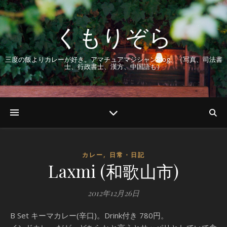
くもりぞら
三度の飯よりカレーが好き。アマチュアマジシャンBlog。（写真、司法書
士、行政書士、漢方、中国語も）
,
カレー
日常・日記
Laxmi (和歌山市)
2012年12月26日
B Set キーマカレー(辛口)。Drink付き 780円。