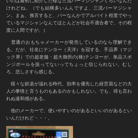
いのは最初に紹介した様な三流バーマジシャンくらいなんだ
けれどね。（でも結構多いんんですよ、三流バーマジシャ
ン。まぁ、換言すると、バーなんかでアルバイト程度でやっ
ているマジシャンなんてほとんどが社会不適合者で、その程
度に人間ですが。）
普通のおもちゃメーカーが発売しているのなら理解でき
る。だが、社名にテンヨー（天洋）を冠する、手品界（マジ
ック界）での超老舗・超大御所の(株)テンヨーが、単品スポ
ンジボールを扱ってないってちょっと信じられない。むし
ろ、悲しさすら感じる。
様々な娯楽が溢れる時代、効率を優先した経営面などの大
人の事情と言うものもあるのかもしれない。でも、得も言わ
れぬ違和感がある。
他のメーカーで、使いやすいのがあるといいのがあるとい
いんだけれど・・・。