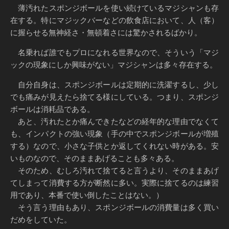
薄汚れたスポンジボールを使い続けているマジシャンも存
在する。特にマジックバーなどの飲食店において、人（客）
に握らせる無神経さ・無頓着さには驚かされるばかり。
名乗れば誰でもプロになれる世界なので、そういう「マジ
ックの現象にしか興味がない」マジシャンは多々存在する。
自分自身は、スポンジボールは定期的に洗濯するし、少し
でも痛みが見えたら捨てる様にしている。つまり、スポンジ
ボールは消耗品である。
あと、汚れたとか痛んできたなどの経年的な理由でなくて
も、インパクトの強い現象（手の中でスポンジボールが増殖
する）なので、小さな子供とか返してくれない時がある。安
いものなので、そのままあげることも多々ある。
そのため、むしろ汚れて捨てると言うより、そのままあげ
てしまって消費する方が断然に多い。実際に捨てるのは練習
用であり、本番で使い倒したことはない。）
そう言う理由もあり、スポンジボールの消費量は多く買い
だめをしていた。