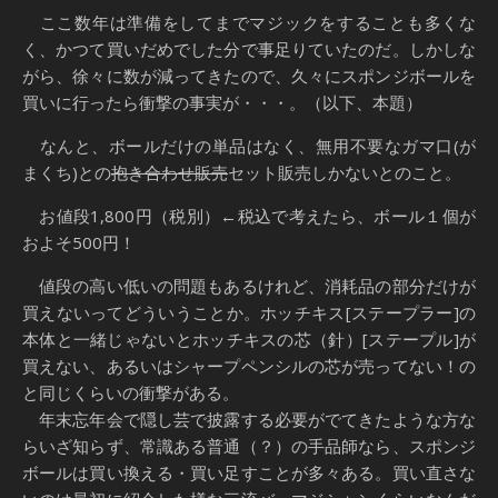
ここ数年は準備をしてまでマジックをすることも多くな
く、かつて買いだめでした分で事足りていたのだ。しかしな
がら、徐々に数が減ってきたので、久々にスポンジボールを
買いに行ったら衝撃の事実が・・・。（以下、本題）
なんと、ボールだけの単品はなく、無用不要なガマ口(が
まくち)との
抱き合わせ販売
セット販売しかないとのこと。
お値段1,800円（税別）←税込で考えたら、ボール１個が
およそ500円！
値段の高い低いの問題もあるけれど、消耗品の部分だけが
買えないってどういうことか。ホッチキス[ステープラー]の
本体と一緒じゃないとホッチキスの芯（針）[ステープル]が
買えない、あるいはシャープペンシルの芯が売ってない！の
と同じくらいの衝撃がある。
年末忘年会で隠し芸で披露する必要がでてきたような方な
らいざ知らず、常識ある普通（？）の手品師なら、スポンジ
ボールは買い換える・買い足すことが多々ある。買い直さな