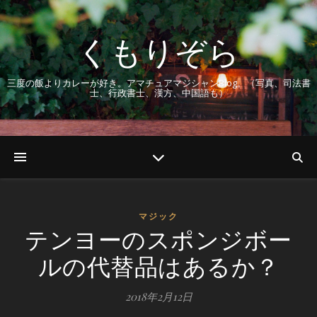
くもりぞら
三度の飯よりカレーが好き。アマチュアマジシャンBlog。（写真、司法書
士、行政書士、漢方、中国語も）
マジック
テンヨーのスポンジボー
ルの代替品はあるか？
2018年2月12日