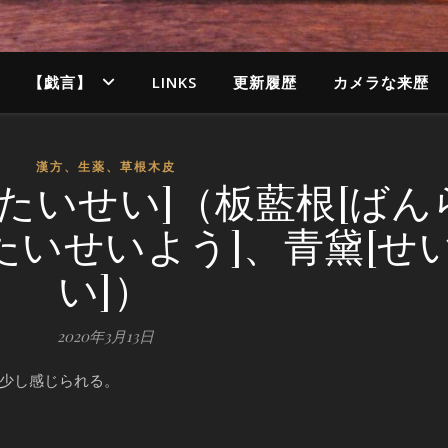
【戯言】
LINKS
更新履歴
カメラな来歴
漢方、生薬、草根木皮
たいせい]（板藍根[ばん
たいせいよう]、青黛[せ
い]）
2020年3月13日
少し感じられる。