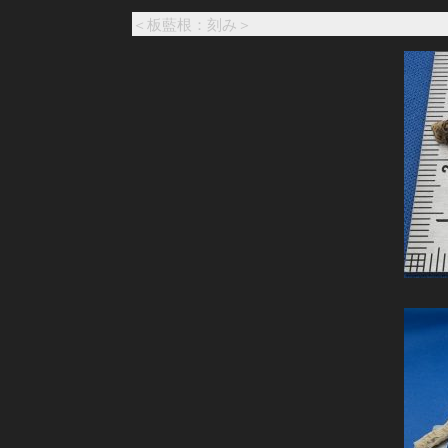
＜板藍根：刻み＞