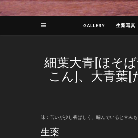
GALLERY
生薬写真
細葉大青[ほそば
こん]、大青葉[
味：苦いが少し香ばしく、噛んでいると甘みも
生薬