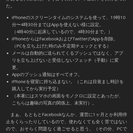
た。
iPhoneのスクリーンタイムのシステムを使って、19時10
分〜4時30分まではAppを使えない様に設定。
（4時40分に起床しているので、4時30分まで。）
iPhoneからはFacebookおよびTwitterのAppを削除。
（PCを立ち上げた時のみ不定期チェックとする）
メールは自動的に送られてくるプッシュではなく、アプ
リを立ち上げないと受信しないフェッチ（手動）に変
更。
Appのプッシュ通知はすべてオフ。
iPhoneを寝室に持ち込まない。（これは目覚まし時計を
購入してから実行予定）
（本著にはスマホの画面をモノクロに設定とあったが、
こちらは趣味の写真の関係上、未実行）。
まぁ、もともとFacebookなんか、運営に1ヶ月とか利用停
止をくらったりしているので、使わなくても全く苦ではない
ので、おそらく問題なく過ごせると思う。（その分、PCで