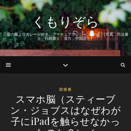
くもりぞら
三度の飯よりカレーが好き。アマチュアマジシャンBlog。（写真、司法書
士、行政書士、漢方、中国語も）
読後感
スマホ脳（スティーブ
ン・ジョブスはなぜわが
子にiPadを触らせなかっ