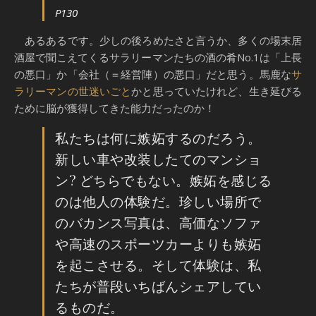
P130
あるあるです。少しの後ろめたさと言うか、多くの場末居
酒屋で聞こえてくるサラリーマンたちの酒の肴No.1は「上長
の悪口」か「会社（＝経営陣）の悪口」だと思う。馬鹿な
サ
ラリーマンの世迷いごと
かと思っていたけれど、生き延びる
ために脳が獲得してきた能力だったのか！
私たちは何に嫉妬するのだろう。
新しい車や改装したてのマンショ
ン? どちらでもない。嫉妬を感じる
のは他人の体験だ。珍しい場所で
のバカンス写真は、高価なソファ
や高速のスポーツカーよりも嫉妬
を起こさせる。そして体験は、私
たちが普段いちばんシェアしてい
るものだ。