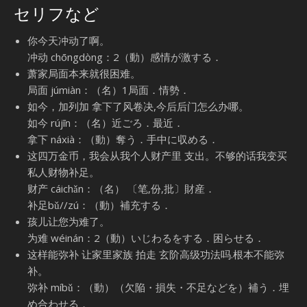
セリフなど
你今天冲动了啊。
冲动 chōngdòng：2（動）感情が激する．
萧家局面本来就很困难。
局面 júmiàn：（名）1局面．情勢．
如今，加列加 拿下了风卷决,今后后门怎么办哪。
如今 rújīn：（名）近ごろ．最近．
拿下 náxià：（動）奪う．手中に収める．
这四万金币，我会从我个人财产里 支出。不够的话我变买
私人财物补足。
财产 cáichǎn：（名） 〔笔,份,批〕財産．
补足bǔ//zú：（動）補充する．
孩儿让您为难了。
为难 wéinán：2（動）いじわるをする．困らせる．
这样能弥补 让家里家族 拍走 玄阶高级功法吗.根本不能弥
补。
弥补 míbǔ：（動）（欠陥・損失・不足などを）補う．埋
め合わせる．