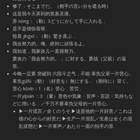
够了：そこまでだ。（相手の言い分を遮る時）
这是我今天弄到的筑基灵液。
弄 nòng：（動）3どうにかして手に入れる．
是不是很惊喜呀。
惊喜 jīngxǐ：（動）驚き喜ぶ．
我会努力的。俺、絶対に頑張るよ。
我知道，我家炎儿一直很努力。
萧炎の「我会努力的。 」に対する、萧战（父親）の返
答。
今晚一定要 突破到 六段斗之气，不能 辜负父亲一片苦心。
辜负gūfù （動）（好意を）無にする．（期待に）背く。
苦心 kǔxīn：1（名）苦心．苦労．
一片yīpiàn ：3 （量）景色や気象・音声・言語・気持ちな
どに用いる．／千万不要辜负父母的一片苦心。
▶一片谎言／全くのうそ.▶这是他的一片好意／これは
彼の心からの好意だ.▶生产一片混乱／生産は全くの混
乱状態だ.▶一片掌声／あたり一面の拍手の音.