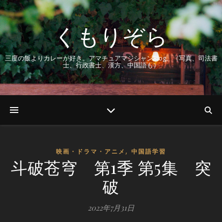
くもりぞら
三度の飯よりカレーが好き。アマチュアマジシャンBlog。（写真、司法書
士、行政書士、漢方、中国語も）
,
映画・ドラマ・アニメ
中国語学習
斗破苍穹 第1季 第5集 突
破
2022年7月31日