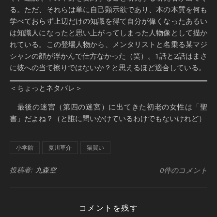
る。ただ、それらは単に自己顕示欲であり、本の本質を何も
学べておらず上辺だけの知識を得て自分が偉くなったあるい
は知識人になったと思い上がってしまった人物像として描か
れている。この登場人物から、メンタリストと名乗る某マジ
シャンの顔が浮かんで仕方なかった（笑）。1話と2話はまさ
に彼への当て擦りではないか？と思えるほど適合している。
＜ちょっとネタバレ＞
最後の迷宮（第四の迷宮）に出てきた初老の女性は「聖
書」だよね？（と誰に問いかけているわけでもないけれど）
小学館
夏川草介
猫買い
投稿者:
九森空
0件のコメント
コメントを残す