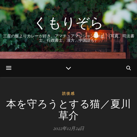
くもりぞら
三度の飯よりカレーが好き。アマチュアマジシャンBlog。（写真、司法書
士、行政書士、漢方、中国語も）
読後感
本を守ろうとする猫／夏川
草介
2022年12月24日