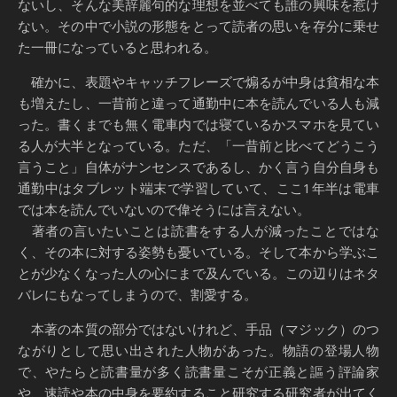
ないし、そんな美辞麗句的な理想を並べても誰の興味を惹け
ない。その中で小説の形態をとって読者の思いを存分に乗せ
た一冊になっていると思われる。
確かに、表題やキャッチフレーズで煽るが中身は貧相な本
も増えたし、一昔前と違って通勤中に本を読んでいる人も減
った。書くまでも無く電車内では寝ているかスマホを見てい
る人が大半となっている。ただ、「一昔前と比べてどうこう
言うこと」自体がナンセンスであるし、かく言う自分自身も
通勤中はタブレット端末で学習していて、ここ1年半は電車
では本を読んでいないので偉そうには言えない。
著者の言いたいことは読書をする人が減ったことではな
く、その本に対する姿勢も憂いている。そして本から学ぶこ
とが少なくなった人の心にまで及んでいる。この辺りはネタ
バレにもなってしまうので、割愛する。
本著の本質の部分ではないけれど、手品（マジック）のつ
ながりとして思い出された人物があった。物語の登場人物
で、やたらと読書量が多く読書量こそが正義と謳う評論家
や、速読や本の中身を要約すること研究する研究者が出てく