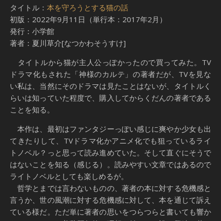
タイトル：
本を守ろうとする猫の話
初版：2022年9月11日（単行本：2017年2月）
発行：小学館
著者：夏川草介[なつかわそうすけ]
タイトルから猫が主人公っぽかったので買ってみた。TV
ドラマ化もされた「神様のカルテ」の著者だが、TVを見な
い私は、当然にそのドラマは見たことはないが、タイトルく
らいは知っていた程度で、購入してからくだんの著者である
ことを知る。
本作は、最初はファンタジーっぽい感じに爽やか少女も出
てきたりして、TVドラマ化かアニメ化でも狙っているライ
トノベル？っと思って読み進めていた。そして直ぐにそうで
はないことを知る（感じる）。読みやすい文章ではあるので
ライトノベルとしても楽しめるが。
哲学とまでは言わないものの、著者の本に対する危機感と
言うか、世の風潮に対する危機感に対して、本を通じて訴え
ている様だ。ただ単に著者の思いをつらつらと書いても響か