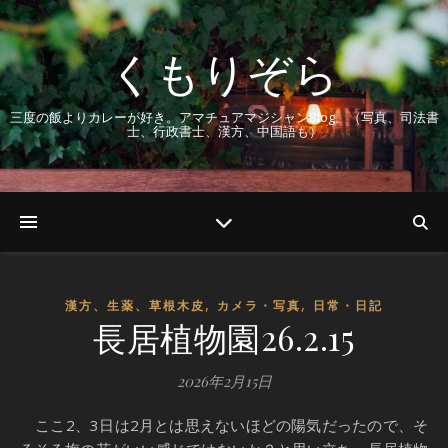
くもりぞら
三度の飯よりカレーが好き。アマチュアマジシャンBlog。（写真、司法書
士、行政書士、漢方、中国語も）
,
,
漢方、生薬、草根木皮
カメラ・写真
日常・日記
長居植物園26.2.15
2026年2月15日
ここ2、3日は2月とは思えないほどの陽気だったので、そ