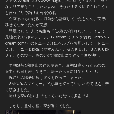
ストGAKU師(
http://www.magic-gaku.com/
)の3人で「何と
なくリア充なことしたいよね。そうだ！釣りにでも行こう」
と言うノリで釣り企画を実施。
企画そのものは数ヶ月前から計画していたものの、実行に
移せてなかったのが実態。
問題として3人とも誰も「仕掛けが作れない。」そこで、
最強の釣り師マジシャンL-Dream（リンク切れ→http://l-
dream.com/）のトニーＤ師にヘルプをお願いして、トニー
Ｄ師、トニーＤ師嫁（やすみん）、ＧＡＫＵ師、ＧＡＫＵ師
Ｊｒ、きのぴー、俺の6名で和歌山にて釣り企画を決行。
早朝5時に和歌山の釣具屋集合。最初は寒かったものの、
途中から日も差してきて、帰ったら日焼けでヒリヒリ。
腕時計の部分に焼け残りを作ってしまった。
GAKU師のマイカー。私が車を持っていないので迎えに来
て頂きました。
帰りも家の近くまで送っていただいて多謝です。
しかし、意外な程に家が近くでした。