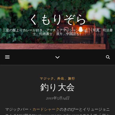
くもりぞら
三度の飯よりカレーが好き。アマチュアマジシャンBlog。（写真、司法書
士、行政書士、漢方、中国語も）
,
マジック
外出、旅行
釣り大会
2011年5月14日
マジックバー・
カードシャーク
のきのぴーとイリュージョニ