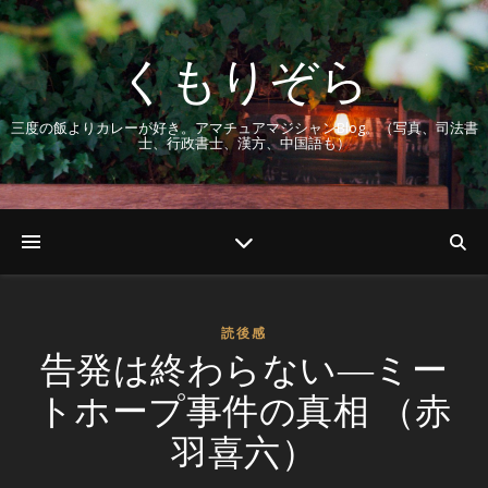
くもりぞら
三度の飯よりカレーが好き。アマチュアマジシャンBlog。（写真、司法書
士、行政書士、漢方、中国語も）
読後感
告発は終わらない―ミー
トホープ事件の真相 （赤
羽喜六）