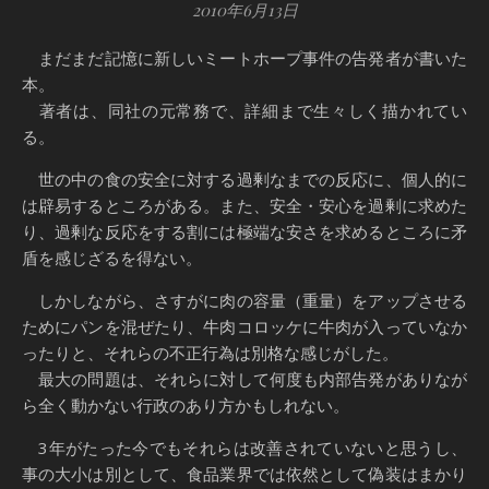
2010年6月13日
まだまだ記憶に新しいミートホープ事件の告発者が書いた
本。
著者は、同社の元常務で、詳細まで生々しく描かれてい
る。
世の中の食の安全に対する過剰なまでの反応に、個人的に
は辟易するところがある。また、安全・安心を過剰に求めた
り、過剰な反応をする割には極端な安さを求めるところに矛
盾を感じざるを得ない。
しかしながら、さすがに肉の容量（重量）をアップさせる
ためにパンを混ぜたり、牛肉コロッケに牛肉が入っていなか
ったりと、それらの不正行為は別格な感じがした。
最大の問題は、それらに対して何度も内部告発がありなが
ら全く動かない行政のあり方かもしれない。
3年がたった今でもそれらは改善されていないと思うし、
事の大小は別として、食品業界では依然として偽装はまかり