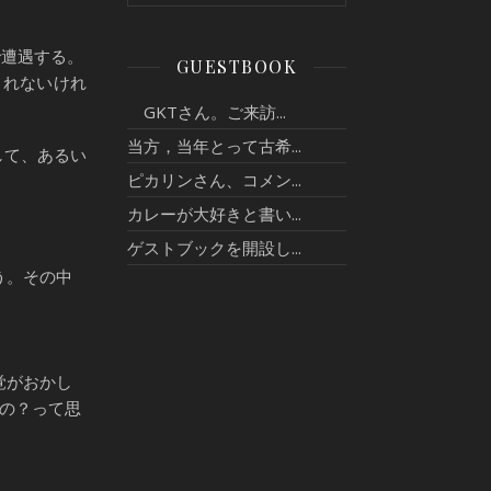
。
遭遇する。
GUESTBOOK
しれないけれ
GKTさん。ご来訪...
当方，当年とって古希...
して、あるい
ピカリンさん、コメン...
カレーが大好きと書い...
ゲストブックを開設し...
う。その中
覚がおかし
ぇの？って思