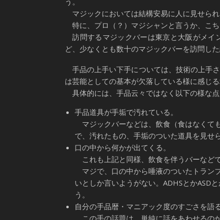
う。
マジックにおいては結構安易に人に見せられ
特に、プロ（？）マジシャンと言うか、こち
訪問するマジックバーは東京と大阪がメイン
ど、少なくとも数十のマジックバーを訪問した
手品の上手い下手については、技術の上手さ
は芸能としての基本が欠落している様に感じる
具体的には、手品云々ではなく以下の様な点
手品道具が手垢で汚れている。
マジックバーなどは、飲食（食はなくても
で、汚れたもの、手垢のついた道具を見せ
口の中から何かが出てくる。
これも上記と同様、飲食を伴うバーなどで
マジで、口の中から唾液のついたトランプ
いとしか言いようがない。ADHSとかAS
う。
自分の手品暦・マニアック度のすごさを語る
この手の話題は、単純に話をあわせるの