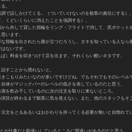
じる。
調で話しかけてくる。（ついていけないのを観客の責任にする）
て、くどいくらいに消えたことを強調する）。
から外して貸した指輪をリング・フライトで消して、尻ポケット
と思います。
な指輪を出されたら腹が立つだろうし、タネを知っている人なら
ではないです。
ば）料金を叩きつけて店を出ます。それくらい酷いネタです。
話すことから慣れないと。
きこもりみたいなのが多いですけどね。でもそれでもそのレベル
と自体がマジックバーのレベルの低さを表しているのだと思う。
お酒を飲み干しているのに次の注文を取りに来ないところ。
演目が終わるまで観客に気を使えない。また、他のスタッフもそ
注文をとるあるいはおかわりを持ってくる必要が無いと自惚れて
とが仕事だと勘違いしているところに間違いがあるのだと思う。