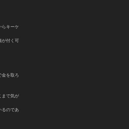
。
からキーケ
傷が付く可
で金を取ろ
こまで気が
いるのであ