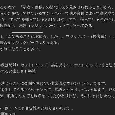
るためか、「演者＞観客」の様な演技を見させられることがある
らが金を払って見ているマジックバーで他の業種に比べて高頻度で
で、すべてを知っているわけではないので、偏っているのかも
経験から、本題（マジックバーについて）述べてみる。
も一因であることは認める。しかし、マジックバー（接客業）と
場合がマジックバーでは多々ある。
が気になることが多い。
飲は絶対）セットになって手品を見るシステムになっていると思
られると楽しさも半減。
演じることに疑問を感じない非常識なマジシャンもいてます。
を出してくるマジシャンって、馬鹿とか言うレベルを超えて、感
Dとか、最近はなんでも病名をつけたがるけれど、それにそれじゃね
（例：TVで有名な誰々と知り合いなど）。
が面倒です。