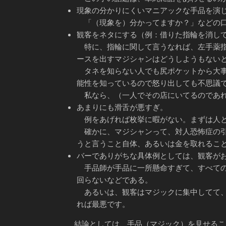
現象の分かりにくいマニアックな手品を演
「（現象を）分かってますか？」などの口
観客をネタにする（例：借りた指輪を消し
特に、指輪に関して言うなれば、左手薬指
ースを出すマジシャンはどうしようもない
タネを知らない人でも尻ポケットから大事
能性を知っているので怒り出しても不思議
私なら、（一人でその店にいてるのであれ
あまりにも滑舌が悪すぎ。
例をあげれば枚挙に暇がない。まずは人と
確かに、マジシャンって、対人恐怖症の引
うと言うこと自体、あるいは金を取れるこ
バーでありがちな具体例としては、観客が
手品師が手品に一所懸命すぎて、すべての
回らないなどである。
あるいは、観客はマジックに集中してて、
れば最悪です。
結論としては、手品（マジック）を見せるこ