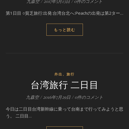
九森空
/
2017年5月13日
/
0件のコメント
第1日目 ○貧乏旅行:出発:台湾台北へ:Peachの出発は第2ター…
もっと読む
外出、旅行
台湾旅行 二日目
九森空
/
2016年7月29日
/
0件のコメント
今日は二日目台湾新幹線に乗って台南まで行ってみようと思
う。 二日目…