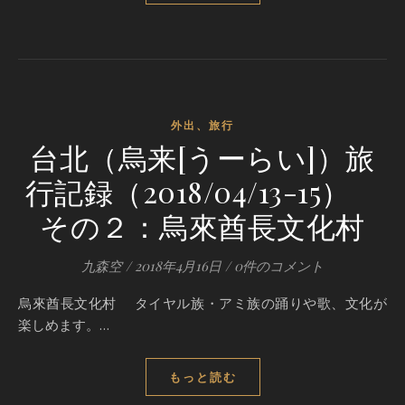
外出、旅行
台北（烏来[うーらい]）旅
行記録（2018/04/13-15）
その２：烏來酋長文化村
九森空
/
2018年4月16日
/
0件のコメント
烏來酋長文化村 タイヤル族・アミ族の踊りや歌、文化が
楽しめます。…
もっと読む