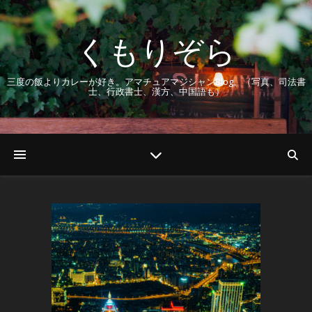
くもりぞら
三度の飯よりカレーが好き。アマチュアマジシャンBlog。（写真、司法書
士、行政書士、漢方、中国語も）