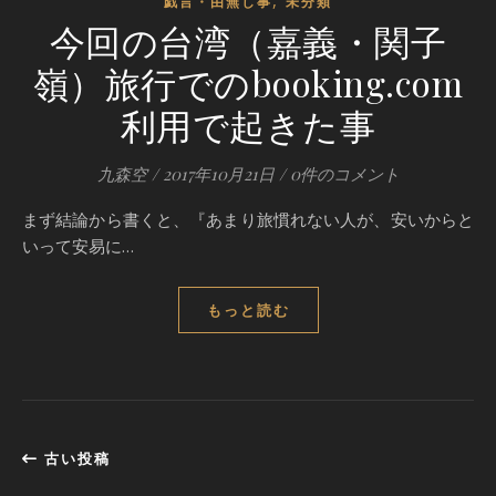
,
戯言・由無し事
未分類
今回の台湾（嘉義・関子
嶺）旅行でのbooking.com
利用で起きた事
九森空
/
2017年10月21日
/
0件のコメント
まず結論から書くと、『あまり旅慣れない人が、安いからと
いって安易に…
もっと読む
古い投稿